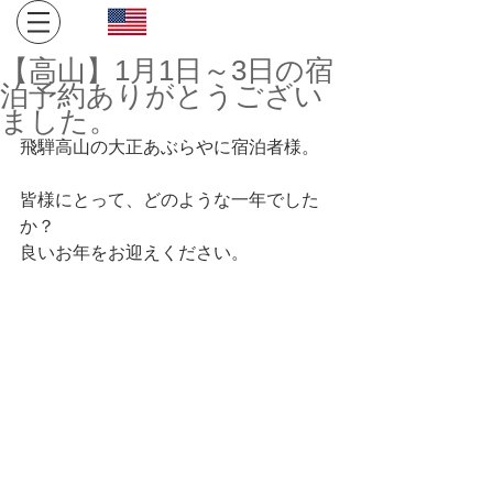
Click here for English site
​金沢・飛騨高山への旅。１日１組限定、完全プライベート
【高山】1月1日～3日の宿
空間でお寛ぎください。
泊予約ありがとうござい
ました。
飛騨高山の大正あぶらやに宿泊者様。
皆様にとって、どのような一年でした
か？
良いお年をお迎えください。