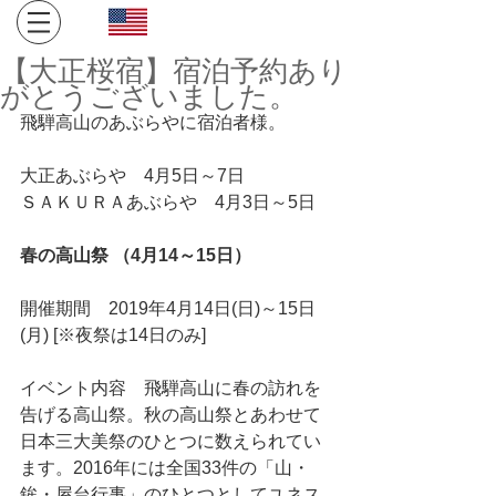
Click here for English site
​金沢・飛騨高山への旅。１日１組限定、完全プライベート
【大正桜宿】宿泊予約あり
空間でお寛ぎください。
がとうございました。
飛騨高山のあぶらやに宿泊者様。
大正あぶらや　4月5日～7日
ＳＡＫＵＲＡあぶらや　4月3日～5日
春の高山祭 （4月14～15日）
開催期間    2019年4月14日(日)～15日
(月) [※夜祭は14日のみ]
イベント内容    飛騨高山に春の訪れを
告げる高山祭。秋の高山祭とあわせて
日本三大美祭のひとつに数えられてい
ます。2016年には全国33件の「山・
鉾・屋台行事」のひとつとしてユネス