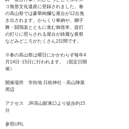
コ無形文化遺産に登録されました。春
の高山祭では豪華絢爛な屋台が12台曳
き出されます。からくり奉納や、獅子
舞・闘鶏楽とともに進む御巡幸、提灯
の灯りに照らされる屋台が綺麗な夜祭
などみどころがたくさん2日間です。
※春の高山祭は曜日にかかわらず毎年4
月14日･15日に行われます。（固定日開
催）
開催場所    市街地 日枝神社・高山陣屋 
周辺
アクセス    JR高山駅東口より徒歩約15
分
参照URL    