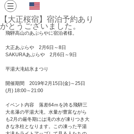
Click here for English site
​金沢・飛騨高山への旅。１日１組限定、完全プライベート
【大正桜宿】宿泊予約あり
空間でお寛ぎください。
がとうございました。
飛騨高山のあぶらやに宿泊者様。
大正あぶらや　2月6日～8日
SAKURAあぶらや　2月6日～9日
平湯大滝結氷まつり
開催期間    2019年2月15日(金)～25日
(月) 18:00～21:00
イベント内容    落差64ｍを誇る飛騨三
大名瀑の平湯大滝。水量が豊富ながら
も2月の厳冬期には滝の水が凍りつき大
きな氷柱となります。この凍った平湯
大滝をライトアップして見る人たちの