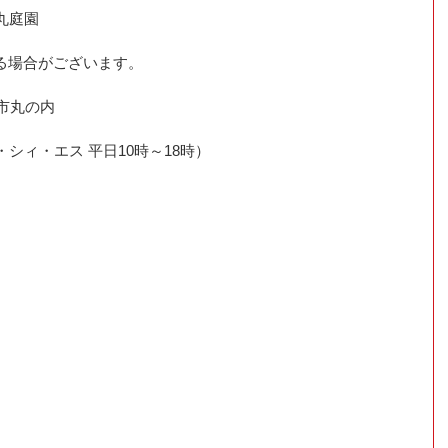
院丸庭園
る場合がございます。
金沢市丸の内
（ケィ・シィ・エス 平日10時～18時）