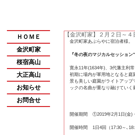
​金沢・飛騨高山への旅。
【金沢町家】２月２日～４
ＨＯＭＥ
金沢町家あぶらやに宿泊者様。
金沢町家
『冬の夜のマジカルセッション“
桜宿高山
寛永11年(1634年)、3代藩
大正高山
初期に場内が軍用地となると庭
景も美しい庭園がライトアップ
お知らせ
ックの名曲が重なり融けていく
お問合せ
開催期間    ①2019年2月1日(金
開催時間    1日4回（17:30～､18