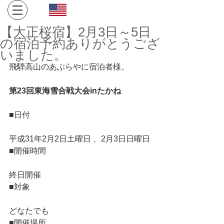
Click here for English site
​金沢・飛騨高山への旅。１日１組限定、完全プライベート
【大正桜宿】2月3日～5日
空間でお寛ぎください。
の宿泊予約ありがとうござ
いました。
飛騨高山のあぶらやに宿泊者様。
第23回東海雪合戦大会inたかね
■日付
平成31年2月2日土曜日 、2月3日日曜日
■開催時間
終日開催
■対象
どなたでも
■開催場所