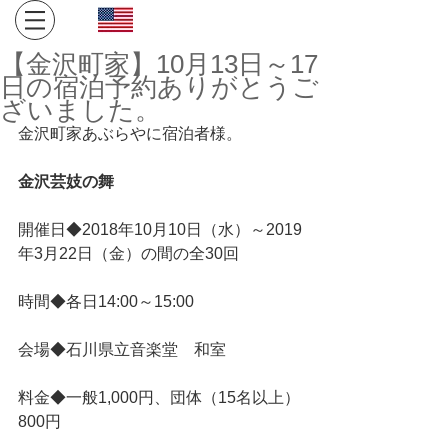
Click here for English site
​金沢・飛騨高山への旅。１日１組限定、完全プライベート
【金沢町家】10月13日～17
空間でお寛ぎください。
日の宿泊予約ありがとうご
ざいました。
金沢町家あぶらやに宿泊者様。
金沢芸妓の舞
開催日◆2018年10月10日（水）～2019
年3月22日（金）の間の全30回
時間◆各日14:00～15:00
会場◆石川県立音楽堂　和室
料金◆一般1,000円、団体（15名以上）
800円