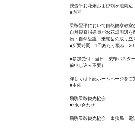
鞍畳平お花畑および鶴ヶ池周辺
■内容
乗鞍畳平において自然観察教室
自然観察指導員がお花畑周辺を
物・自然愛護・乗鞍岳の成り立
■所要時間　1回あたり概ね　30
■参加受付：当日、乗鞍バスタ
前申し込み不要）
詳しくは下記ホームページをご
■主催
飛騨乗鞍観光協会
■問い合わせ
飛騨乗鞍観光協会　事務局　電話057