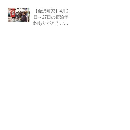
【金沢町家】4月25
日～27日の宿泊予
約ありがとうござ
いました。