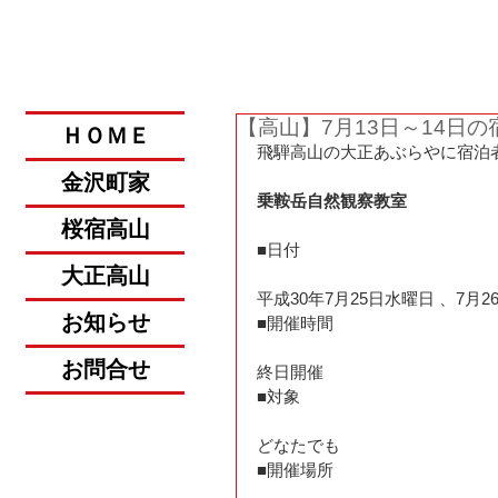
​金沢・飛騨高山への旅。
【高山】7月13日～14日
ＨＯＭＥ
飛騨高山の大正あぶらやに宿泊
金沢町家
乗鞍岳自然観察教室
桜宿高山
■日付
大正高山
平成30年7月25日水曜日 、7月
お知らせ
■開催時間
お問合せ
終日開催
■対象
どなたでも
■開催場所