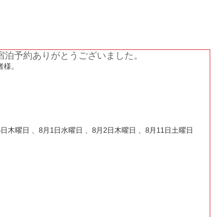
１日１組限定、完全プライベート空間でお寛ぎくだ
の宿泊予約ありがとうございました。
者様。
26日木曜日 、8月1日水曜日 、8月2日木曜日 、8月11日土曜日