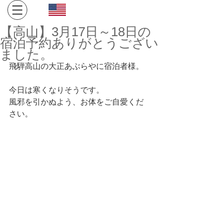
Click here for English site
​金沢・飛騨高山への旅。１日１組限定、完全プライベート
【高山】3月17日～18日の
空間でお寛ぎください。
宿泊予約ありがとうござい
ました。
飛騨高山の大正あぶらやに宿泊者様。
今日は寒くなりそうです。
風邪を引かぬよう、お体をご自愛くだ
さい。