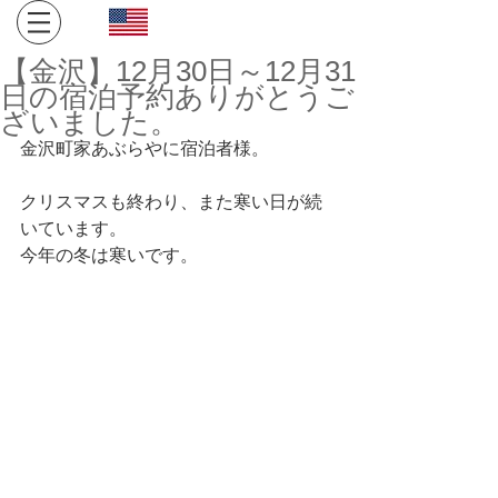
Click here for English site
​金沢・飛騨高山への旅。１日１組限定、完全プライベート
【金沢】12月30日～12月31
空間でお寛ぎください。
日の宿泊予約ありがとうご
ざいました。
金沢町家あぶらやに宿泊者様。
クリスマスも終わり、また寒い日が続
いています。
今年の冬は寒いです。