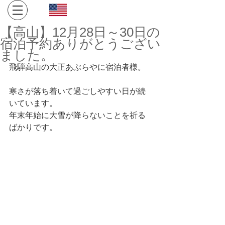
Click here for English site
​金沢・飛騨高山への旅。１日１組限定、完全プライベート
【高山】12月28日～30日の
空間でお寛ぎください。
宿泊予約ありがとうござい
ました。
飛騨高山の大正あぶらやに宿泊者様。
寒さが落ち着いて過ごしやすい日が続
いています。
年末年始に大雪が降らないことを祈る
ばかりです。