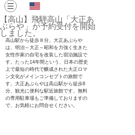
Click here for English site
​金沢・飛騨高山への旅。１日１組限定、完全プライベート
【高山】飛騨高山「大正あ
空間でお寛ぎください。
ぶらや」が予約受付を開始
しました。
高山駅から徒歩８分。大正あぶらや
は、明治～大正～昭和を力強く生きた
女性作家の自宅を改装した宿泊施設で
す。​たった14年間という、日本の歴史
上で最短の時代で醸成された大正ロマ
ン文化がメインコンセプトの旅館で
す。大正あぶらやは高山駅から徒歩8
分、観光に便利な駅近旅館です。無料
の専用駐車場もご準備しておりますの
で、お気軽にお問合せください。