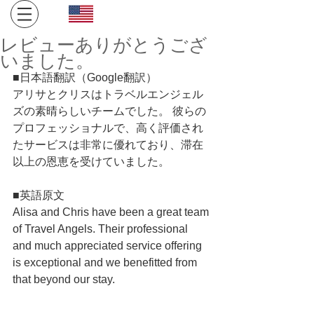
Click here for English site
​金沢・飛騨高山への旅。１日１組限定、完全プライベート
レビューありがとうござ
空間でお寛ぎください。
いました。
■日本語翻訳（Google翻訳）
アリサとクリスはトラベルエンジェル
ズの素晴らしいチームでした。 彼らの
プロフェッショナルで、高く評価され
たサービスは非常に優れており、滞在
以上の恩恵を受けていました。
■英語原文
Alisa and Chris have been a great team 
of Travel Angels. Their professional 
and much appreciated service offering 
is exceptional and we benefitted from 
that beyond our stay.