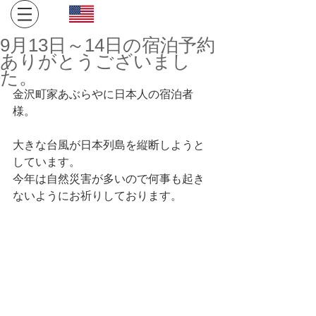
Click here for English site
​金沢・飛騨高山への旅。１日１組限定、完全プライベート
9月13日～14日の宿泊予約
空間でお寛ぎください。
ありがとうございまし
た。
金沢町家あぶらやに日本人の宿泊者
様。
大きな台風が日本列島を縦断しようと
しています。
今年は自然災害が多いので何事も起き
ないようにお祈りしております。