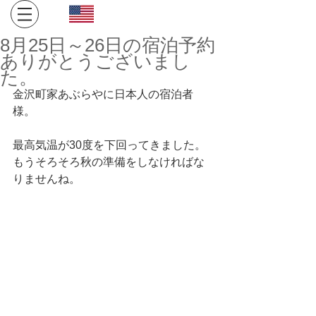
Click here for English site
​金沢・飛騨高山への旅。１日１組限定、完全プライベート
8月25日～26日の宿泊予約
空間でお寛ぎください。
ありがとうございまし
た。
金沢町家あぶらやに日本人の宿泊者
様。
最高気温が30度を下回ってきました。
もうそろそろ秋の準備をしなければな
りませんね。