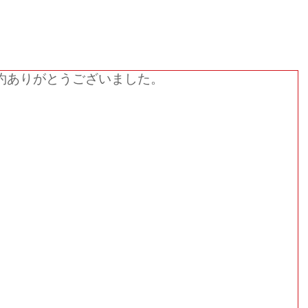
１日１組限定、完全プライベート空間でお寛ぎくだ
予約ありがとうございました。